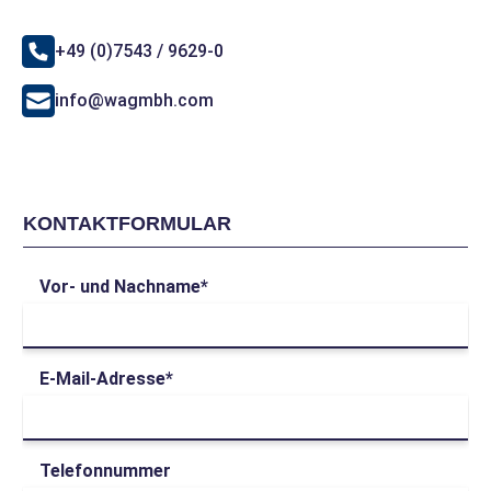
Bestand
Preise nur mit Kundenkonto
+49 (0)7543 / 9629-0
Mehr Info
info@wagmbh.com
23044-BE-XL
EVP
FAG
Pendelrollenlager
Produkt-Nr.: 10052126
KONTAKTFORMULAR
Mehr Info
Kein
Vor- und Nachname*
Bestand
Preise nur mit Kundenkonto
Mehr Info
E-Mail-Adresse*
23048-BE-XL
EVP
FAG
Pendelrollenlager
Telefonnummer
Produkt-Nr.: 10046632