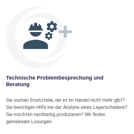
Bestand
Preise nur mit Kundenkonto
Mehr Info
24028
EVP
CCK30/C3W33
SKF
Pendelrollenlager
Produkt-Nr.: 10016076
Mehr Info
Technische Problembesprechung und
Kein
Beratung
Bestand
Preise nur mit Kundenkonto
Sie suchen Ersatzteile, die es im Handel nicht mehr gibt?
Mehr Info
Sie benötigen Hilfe bei der Analyse eines Lagerschadens?
Sie möchten nachhaltig produzieren? Wir finden
23130 CC/C4W33
EVP
gemeinsam Lösungen.
SKF
Pendelrollenlager