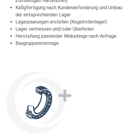
stirnseitigen Haltenuten)
Preise nur mit Kundenkonto
Käfigfertigung nach Kundenanforderung und Umbau
Mehr Info
der entsprechenden Lager
Lagerpaarungen erstellen (Kegelrollenlager)
23228EJW33
EVP
Lager vermessen und/oder Überholen
TIMKEN
Herstellung passender Winkelringe nach Anfrage
Baugruppenmontage
Pendelrollenlager
Produkt-Nr.: 10078829
Mehr Info
Unter
vorbehalt
Preise nur mit Kundenkonto
Mehr Info
23076 CCK/C4W33
EVP
SKF
Pendelrollenlager
Produkt-Nr.: 10015767
Mehr Info