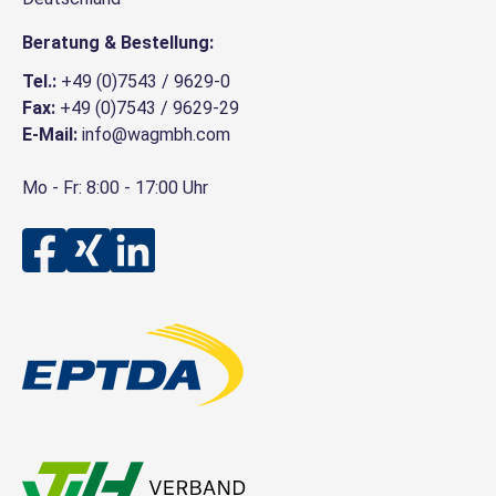
Mehr Info
Beratung & Bestellung:
22207CE4S11
EVP
Tel.:
+49 (0)7543 / 9629-0
NSK
Fax:
+49 (0)7543 / 9629-29
Pendelrollenlager
E-Mail:
info@wagmbh.com
Produkt-Nr.: 10048160
Mehr Info
Mo - Fr: 8:00 - 17:00 Uhr
Auf Lager
Preise nur mit Kundenkonto
Mehr Info
24140 CC/W33
EVP
SKF
Pendelrollenlager
Produkt-Nr.: 10016185
Mehr Info
Auf Lager