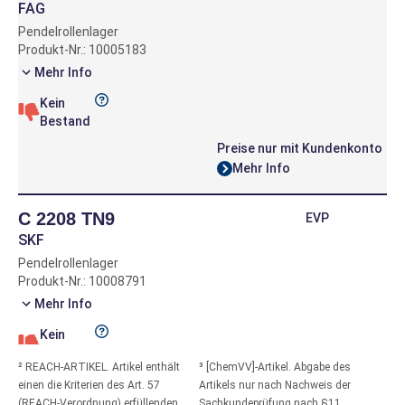
FAG
Pendelrollenlager
Produkt-Nr.: 10005183
Mehr Info
Kein
Bestand
Preise nur mit Kundenkonto
Mehr Info
C 2208 TN9
EVP
SKF
Pendelrollenlager
Produkt-Nr.: 10008791
Mehr Info
Kein
Bestand
² REACH-ARTIKEL. Artikel enthält
³ [ChemVV]-Artikel. Abgabe des
Preise nur mit Kundenkonto
einen die Kriterien des Art. 57
Artikels nur nach Nachweis der
Mehr Info
(REACH-Verordnung) erfüllenden
Sachkundeprüfung nach §11