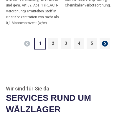
und gem. Art 59, Abs. 1 (REACH-
Chemikalienverbotsordnung.
Verordnung) ermittelten Stoff in
24180 ECA/W33
EVP
einer Konzentration von mehr als
SKF
0,1 Massenprozent (w/w).
Pendelrollenlager
Produkt-Nr.: 10028906
Mehr Info
1
2
3
4
5
Kein
Bestand
Preise nur mit Kundenkonto
Mehr Info
Wir sind für Sie da
24028 CCK30/W33
EVP
SERVICES RUND UM
SKF
Pendelrollenlager
WÄLZLAGER
Produkt-Nr.: 10016077
Mehr Info
Kein