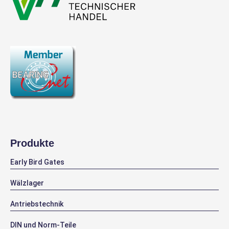
Preise nur mit Kundenkonto
Mehr Info
24052 CCK30/W33
EVP
SKF
Pendelrollenlager
Produkt-Nr.: 10016126
Mehr Info
Auf Lager
Preise nur mit Kundenkonto
Mehr Info
Produkte
Early Bird Gates
Wälzlager
Antriebstechnik
DIN und Norm-Teile