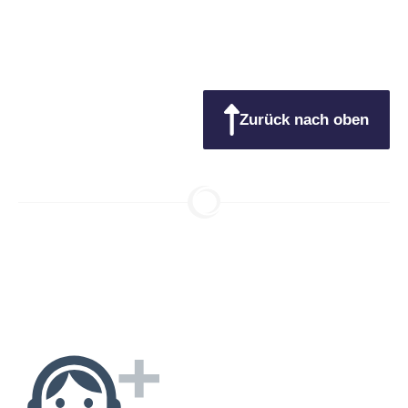
SKF
Pendelrollenlager
Produkt-Nr.: 10078926
Mehr Info
Kein
Zurück nach oben
Bestand
Preise nur mit Kundenkonto
Mehr Info
23226-E1A-XL-K-
EVP
M-C3
FAG
Pendelrollenlager
Produkt-Nr.: 10005541
Mehr Info
Kein
Bestand
Preise nur mit Kundenkonto