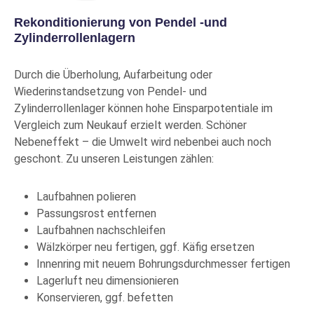
Rekonditionierung von Pendel -und
Kein
Bestand
Zylinderrollenlagern
Preise nur mit Kundenkonto
Mehr Info
Durch die Überholung, Aufarbeitung oder
Wiederinstandsetzung von Pendel- und
Zylinderrollenlager können hohe Einsparpotentiale im
22348 CCK/C3W33
EVP
Vergleich zum Neukauf erzielt werden. Schöner
SKF
Nebeneffekt – die Umwelt wird nebenbei auch noch
Pendelrollenlager
geschont. Zu unseren Leistungen zählen:
Produkt-Nr.: 10015626
Mehr Info
Laufbahnen polieren
Kein
Passungsrost entfernen
Bestand
Laufbahnen nachschleifen
Preise nur mit Kundenkonto
Wälzkörper neu fertigen, ggf. Käfig ersetzen
Mehr Info
Innenring mit neuem Bohrungsdurchmesser fertigen
Lagerluft neu dimensionieren
22248
EVP
Konservieren, ggf. befetten
CC/N1C3W33