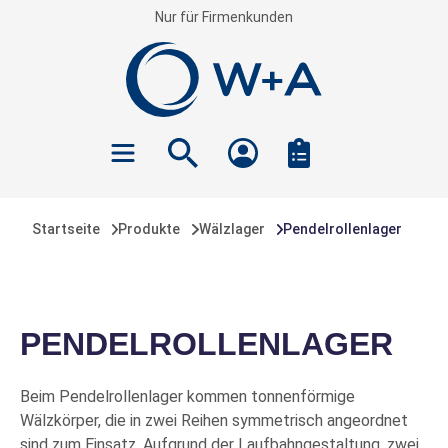
Nur für Firmenkunden
inhalt springen
Startseite
Produkte
Wälzlager
Pendelrollenlager
PENDELROLLENLAGER
Beim Pendelrollenlager kommen tonnenförmige
Wälzkörper, die in zwei Reihen symmetrisch angeordnet
sind zum Einsatz. Aufgrund der Laufbahngestaltung, zwei