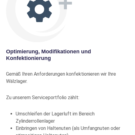
23936 CC/C3W33
EVP
SKF
Pendelrollenlager
Produkt-Nr.: 10016030
Mehr Info
Kein
Bestand
Optimierung, Modifikationen und
Preise nur mit Kundenkonto
Konfektionierung
Mehr Info
Gemäß Ihren Anforderungen konfektionieren wir Ihre
BS2-2206-
EVP
Wälzlager.
2RS5/GWZ
SKF
Zu unserem Serviceportfolio zählt:
Pendelrollenlager
Produkt-Nr.: 10079111
Umschleifen der Lagerluft im Bereich
Mehr Info
Zylinderrollenlager
Kein
Einbringen von Haltenuten (als Umfangnuten oder
Bestand