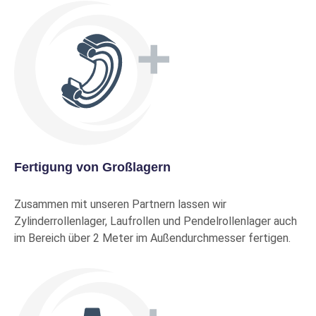
Produkt-Nr.: 10079230
Mehr Info
Kein
Bestand
Preise nur mit Kundenkonto
Mehr Info
21315 E/C3
EVP
SKF
Fertigung von Großlagern
Pendelrollenlager
Produkt-Nr.: 10015154
Zusammen mit unseren Partnern lassen wir
Mehr Info
Zylinderrollenlager, Laufrollen und Pendelrollenlager auch
Kein
im Bereich über 2 Meter im Außendurchmesser fertigen.
Bestand
Preise nur mit Kundenkonto
Mehr Info