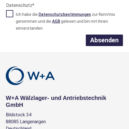
2RSR
Datenschutz*
FAG
Ich habe die
Datenschutzbestimmungen
zur Kenntnis
Pendelrollenlager
genommen und die
AGB
gelesen und bin mit ihnen
Produkt-Nr.: 10069793
einverstanden.
Mehr Info
Absenden
Auf Lager
Preise nur mit Kundenkonto
Mehr Info
21312EJW33C3
EVP
TIMKEN
Pendelrollenlager
Produkt-Nr.: 10078560
W+A Wälzlager- und Antriebstechnik
Mehr Info
GmbH
Kein
Bildstock 34
Bestand
88085 Langenargen
Preise nur mit Kundenkonto
Deutschland