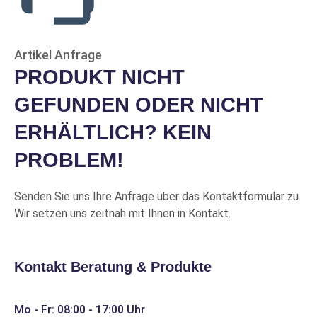
Mehr Info
22218 CAK W33
Artikel Anfrage
IVP
ELW
PRODUKT NICHT
Pendelrollenlager
GEFUNDEN ODER NICHT
Produkt-Nr.: 10078721
Mehr Info
ERHÄLTLICH? KEIN
Auf Lager
PROBLEM!
Preise nur mit Kundenkonto
Mehr Info
Senden Sie uns Ihre Anfrage über das Kontaktformular zu.
Wir setzen uns zeitnah mit Ihnen in Kontakt.
23230-E1A-XL-M
EVP
FAG
Pendelrollenlager
Kontakt Beratung & Produkte
Produkt-Nr.: 10005557
Mehr Info
Mo - Fr: 08:00 - 17:00 Uhr
Kein