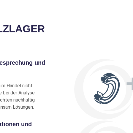
ein
estand
LZLAGER
ein
estand
esprechung und
ein
estand
 im Handel nicht
e bei der Analyse
chten nachhaltig
einsam Lösungen.
ein
estand
ationen und