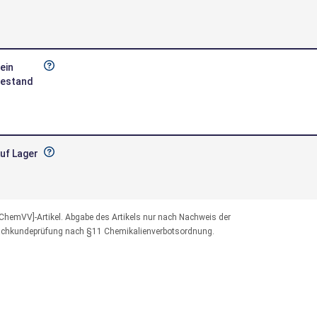
ein
estand
uf Lager
[ChemVV]-Artikel. Abgabe des Artikels nur nach Nachweis der
chkundeprüfung nach §11 Chemikalienverbotsordnung.
ein
estand