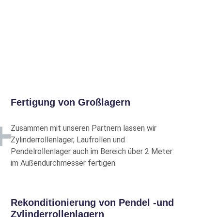
Preise nur mit Kundenkonto
Mehr Info
Preise nur mit Kundenkonto
Mehr Info
Fertigung von Großlagern
Zusammen mit unseren Partnern lassen wir
Zylinderrollenlager, Laufrollen und
Preise nur mit Kundenkonto
Pendelrollenlager auch im Bereich über 2 Meter
Mehr Info
im Außendurchmesser fertigen.
Rekonditionierung von Pendel -und
Preise nur mit Kundenkonto
Zylinderrollenlagern
Mehr Info