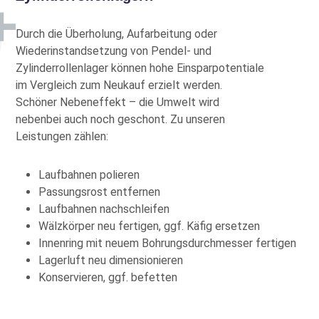
Durch die Überholung, Aufarbeitung oder
Wiederinstandsetzung von Pendel- und
Zylinderrollenlager können hohe Einsparpotentiale
Preise nur mit Kundenkonto
im Vergleich zum Neukauf erzielt werden.
Mehr Info
Schöner Nebeneffekt – die Umwelt wird
nebenbei auch noch geschont. Zu unseren
Leistungen zählen:
Preise nur mit Kundenkonto
Mehr Info
Laufbahnen polieren
Passungsrost entfernen
Laufbahnen nachschleifen
Wälzkörper neu fertigen, ggf. Käfig ersetzen
Innenring mit neuem Bohrungsdurchmesser fertigen
Preise nur mit Kundenkonto
Lagerluft neu dimensionieren
Mehr Info
Konservieren, ggf. befetten