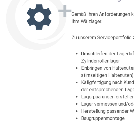
Gemäß Ihren Anforderungen ko
S61705-2RSR
EVP
K
Ihre Wälzlager.
B
FAG
Produkt-Nr.: 10078017
Zu unserem Serviceportfolio z
61820-2RZ-C3
EVP
K
Umschleifen der Lagerluf
B
FAG
Zylinderrollenlager
Produkt-Nr.: 10078016
Einbringen von Haltenut
stirnseitigen Haltenuten)
Käfigfertigung nach Kun
61852-MA
EVP
K
der entsprechenden Lag
B
FAG
Lagerpaarungen erstellen
Lager vermessen und/od
Produkt-Nr.: 10077834
Herstellung passender W
Baugruppenmontage
61818-C3
EVP
K
B
FAG