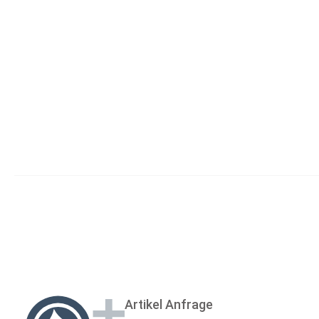
Produkt-Nr.: 10077831
61907
EVP
K
B
FAG
Produkt-Nr.: 10077807
61810
EVP
K
B
FAG
Produkt-Nr.: 10077804
63800-2Z-HLC
EVP
K
B
FAG
Produkt-Nr.: 10047614
Artikel Anfrage