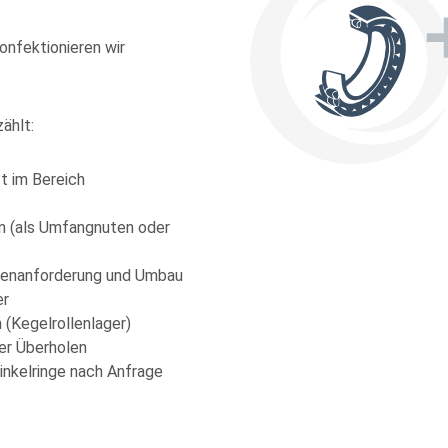
nfektionieren wir
ein
estand
ählt:
ein
t im Bereich
estand
en (als Umfangnuten oder
denanforderung und Umbau
ein
er
estand
 (Kegelrollenlager)
er Überholen
inkelringe nach Anfrage
ein
estand