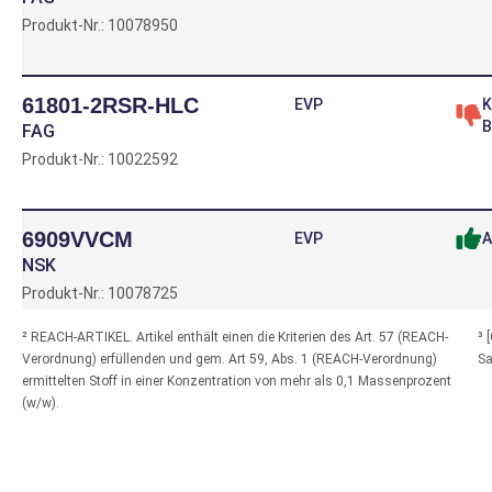
Produkt-Nr.: 10078950
61801-2RSR-HLC
EVP
K
B
FAG
Produkt-Nr.: 10022592
6909VVCM
EVP
A
NSK
Produkt-Nr.: 10078725
² REACH-ARTIKEL. Artikel enthält einen die Kriterien des Art. 57 (REACH-
³ 
Verordnung) erfüllenden und gem. Art 59, Abs. 1 (REACH-Verordnung)
Sa
S61905-2RSR>N
EVP
K
ermittelten Stoff in einer Konzentration von mehr als 0,1 Massenprozent
B
FAG
(w/w).
Produkt-Nr.: 10078040