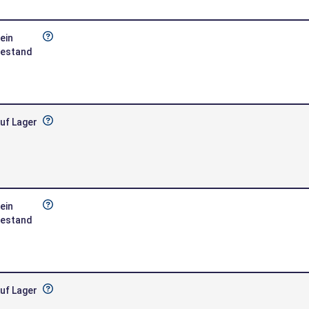
ein
estand
uf Lager
ein
estand
uf Lager