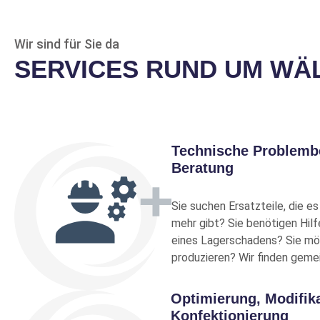
S61904-2RSR>N
EVP
K
B
FAG
Wir sind für Sie da
Produkt-Nr.: 10078039
SERVICES RUND UM WÄ
S61901-2Z>N
EVP
K
B
FAG
Produkt-Nr.: 10078034
Technische Problemb
Beratung
S61900-2Z>N
EVP
K
B
FAG
Sie suchen Ersatzteile, die es
Produkt-Nr.: 10078031
mehr gibt? Sie benötigen Hilf
eines Lagerschadens? Sie mö
produzieren? Wir finden gem
S61807-2RSR
EVP
K
B
FAG
Optimierung, Modifik
Produkt-Nr.: 10078019
Konfektionierung