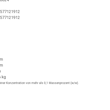
577121912
577121912
mm
mm
m
6 kg
n einer Konzentration von mehr als 0,1 Massenprozent (w/w).