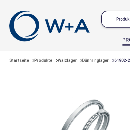
inhalt springen
PR
Startseite
Produkte
Wälzlager
Dünnringlager
61902-