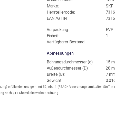
Marke:
SKF
Herstellercode:
7316
EAN /GTIN:
7316
Verpackung:
EVP
Einheit:
1
Verfügbarer Bestand:
Abmessungen
Bohrungsdurchmesser (d):
15 
Außendurchmesser (D):
28 
Breite (B):
7 m
Gewicht:
0.01
dnung) erfüllenden und gem. Art 59, Abs. 1 (REACH-Verordnung) ermittelten Stoff i
fung nach §11 Chemikalienverbotsordnung.