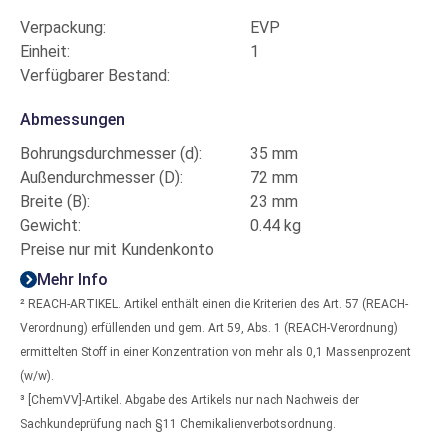
Verpackung:
EVP
Einheit:
1
Verfügbarer Bestand:
Abmessungen
Bohrungsdurchmesser (d):
35 mm
Außendurchmesser (D):
72 mm
Breite (B):
23 mm
Gewicht:
0.44 kg
Preise nur mit Kundenkonto
Mehr Info
² REACH-ARTIKEL. Artikel enthält einen die Kriterien des Art. 57 (REACH-
Verordnung) erfüllenden und gem. Art 59, Abs. 1 (REACH-Verordnung)
ermittelten Stoff in einer Konzentration von mehr als 0,1 Massenprozent
(w/w).
³ [ChemVV]-Artikel. Abgabe des Artikels nur nach Nachweis der
Sachkundeprüfung nach §11 Chemikalienverbotsordnung.