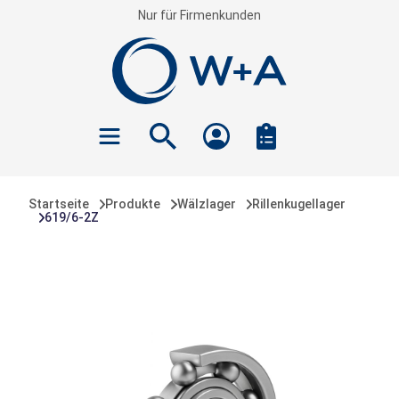
Nur für Firmenkunden
inhalt springen
Startseite
Produkte
Wälzlager
Rillenkugellager
619/6-2Z