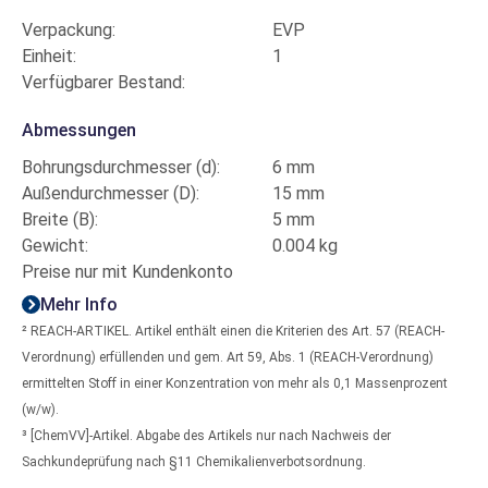
Verpackung:
EVP
Einheit:
1
Verfügbarer Bestand:
Abmessungen
Bohrungsdurchmesser (d):
6 mm
Außendurchmesser (D):
15 mm
Breite (B):
5 mm
Gewicht:
0.004 kg
Preise nur mit Kundenkonto
Mehr Info
² REACH-ARTIKEL. Artikel enthält einen die Kriterien des Art. 57 (REACH-
Verordnung) erfüllenden und gem. Art 59, Abs. 1 (REACH-Verordnung)
ermittelten Stoff in einer Konzentration von mehr als 0,1 Massenprozent
(w/w).
³ [ChemVV]-Artikel. Abgabe des Artikels nur nach Nachweis der
Sachkundeprüfung nach §11 Chemikalienverbotsordnung.